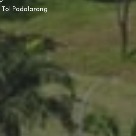
P
t Tol Padalarang