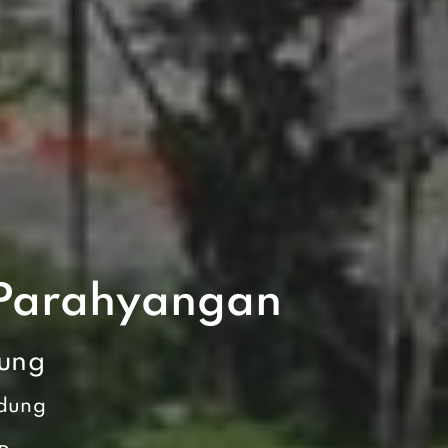
 Parahyangan
ung
ndung